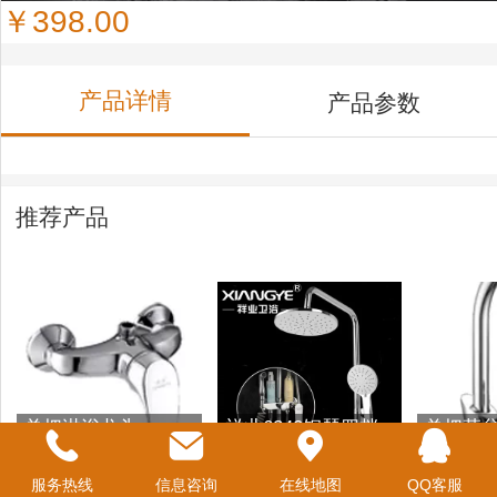
￥398.00
产品详情
产品参数
推荐产品
单把淋浴龙头
祥业6240钢琴四档
单把菜
顶喷花洒套装
服务热线
信息咨询
在线地图
QQ客服
￥192.00
￥1680.00
￥392.0