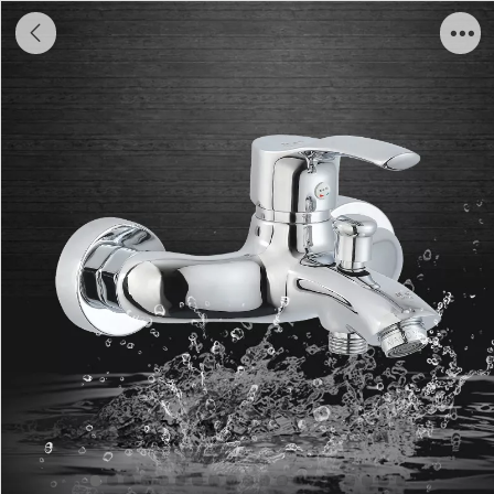
XY6025祥业柯罗三联冷热水淋浴龙头